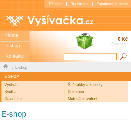
Přihlásit
|
Registrace
|
Zapomenuté heslo
Home
0 Kč
0 položek
e-shop
Kontakty
E-shop
E-SHOP
Vyšívání
Šité tašky a kabelky
Svatba
Dekorace
Galanterie
Materiál k tvoření
E-shop