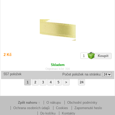
2 Kč
Skladem
Objednací kód: 316
557 položek
Počet položek na stránku:
1
2
3
4
5
>
24
Zpět nahoru ↑
O nákupu
Obchodní podmínky
Ochrana osobních údajů
Cookies
Zapomenuté heslo
Do košíku
Kontakty