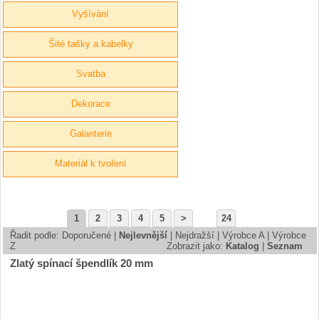
Vyšívání
Šité tašky a kabelky
Svatba
Dekorace
Galanterie
Materiál k tvoření
1
2
3
4
5
>
24
Řadit podle:
Doporučené
|
Nejlevnější
|
Nejdražší
|
Výrobce A
|
Výrobce
Z
Zobrazit jako:
Katalog
|
Seznam
Zlatý spínací špendlík 20 mm