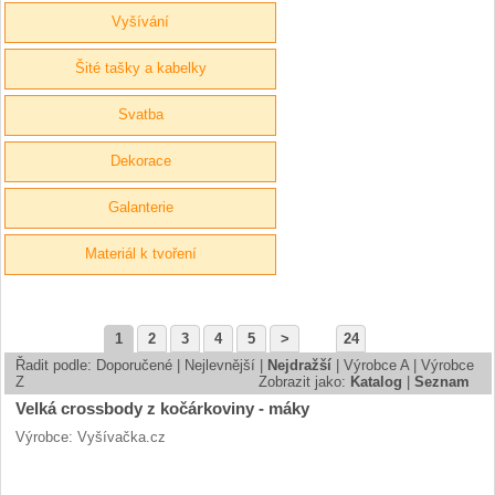
Vyšívání
Šité tašky a kabelky
Svatba
Dekorace
Galanterie
Materiál k tvoření
1
2
3
4
5
>
24
Řadit podle:
Doporučené
|
Nejlevnější
|
Nejdražší
|
Výrobce A
|
Výrobce
Z
Zobrazit jako:
Katalog
|
Seznam
Velká crossbody z kočárkoviny - máky
Výrobce: Vyšívačka.cz