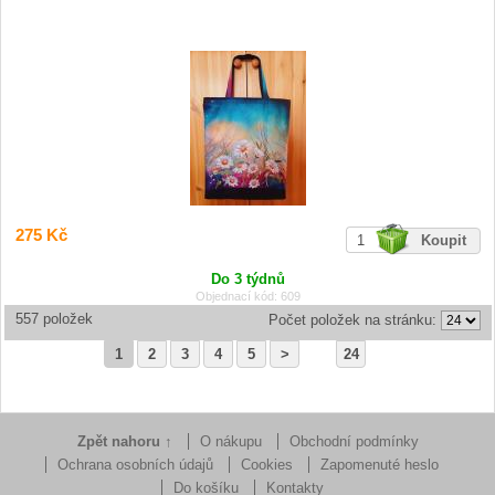
275 Kč
Do 3 týdnů
Objednací kód: 609
557 položek
Počet položek na stránku:
1
2
3
4
5
>
24
Zpět nahoru ↑
O nákupu
Obchodní podmínky
Ochrana osobních údajů
Cookies
Zapomenuté heslo
Do košíku
Kontakty