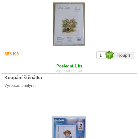
363 Kč
Poslední 1 ks
Objednací kód: 491
Koupání štěňátka
Výrobce: Janlynn