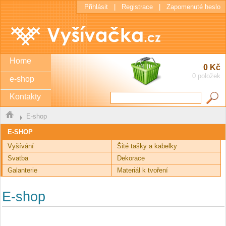
Přihlásit
|
Registrace
|
Zapomenuté heslo
Home
0 Kč
0 položek
e-shop
Kontakty
E-shop
E-SHOP
Vyšívání
Šité tašky a kabelky
Svatba
Dekorace
Galanterie
Materiál k tvoření
E-shop