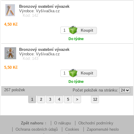
Bronzový svatební vývazek
Výrobce: Vyšívačka.cz
Kód: 142
4,50 Kč
Do týdne
Bronzový svatební vývazek
Výrobce: Vyšívačka.cz
Kód: 143
5,50 Kč
Do týdne
267 položek
Počet položek na stránku:
1
2
3
4
5
>
12
Zpět nahoru ↑
O nákupu
Obchodní podmínky
Ochrana osobních údajů
Cookies
Zapomenuté heslo