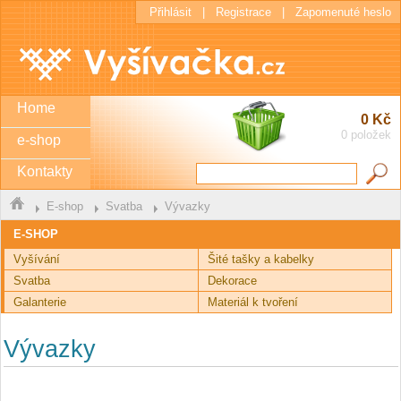
Přihlásit
|
Registrace
|
Zapomenuté heslo
Home
0 Kč
0 položek
e-shop
Kontakty
E-shop
Svatba
Vývazky
E-SHOP
Vyšívání
Šité tašky a kabelky
Svatba
Dekorace
Galanterie
Materiál k tvoření
Vývazky