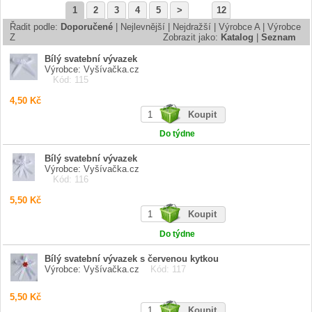
1
2
3
4
5
>
12
Řadit podle:
Doporučené
|
Nejlevnější
|
Nejdražší
|
Výrobce A
|
Výrobce
Z
Zobrazit jako:
Katalog
|
Seznam
Bílý svatební vývazek
Výrobce: Vyšívačka.cz
Kód: 115
4,50 Kč
Do týdne
Bílý svatební vývazek
Výrobce: Vyšívačka.cz
Kód: 116
5,50 Kč
Do týdne
Bílý svatební vývazek s červenou kytkou
Výrobce: Vyšívačka.cz
Kód: 117
5,50 Kč