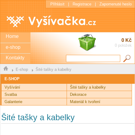
Přihlásit
|
Registrace
|
Zapomenuté heslo
Home
0 Kč
0 položek
e-shop
Kontakty
E-shop
Šité tašky a kabelky
E-SHOP
Vyšívání
Šité tašky a kabelky
Svatba
Dekorace
Galanterie
Materiál k tvoření
Šité tašky a kabelky