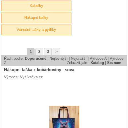
Kabelky
Nákupní tašky
Vánoční tašky a pytlíky
1
2
3
>
Řadit podle:
Doporučené
|
Nejlevnější
|
Nejdražší
|
Výrobce A
|
Výrobce
Z
Zobrazit jako:
Katalog
|
Seznam
Nákupní taška z kočárkoviny - sova
Výrobce: Vyšívačka.cz