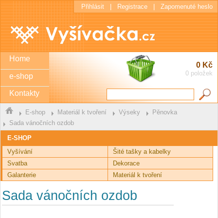
Přihlásit
|
Registrace
|
Zapomenuté heslo
Home
0 Kč
0 položek
e-shop
Kontakty
E-shop
Materiál k tvoření
Výseky
Pěnovka
Sada vánočních ozdob
E-SHOP
Vyšívání
Šité tašky a kabelky
Svatba
Dekorace
Galanterie
Materiál k tvoření
Sada vánočních ozdob