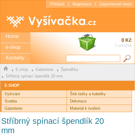
Přihlásit
|
Registrace
|
Zapomenuté heslo
Home
0 Kč
0 položek
e-shop
Kontakty
E-shop
Galanterie
Špendlíky
Stříbrný spínací špendlík 20 mm
E-SHOP
Vyšívání
Šité tašky a kabelky
Svatba
Dekorace
Galanterie
Materiál k tvoření
Stříbrný spínací špendlík 20
mm