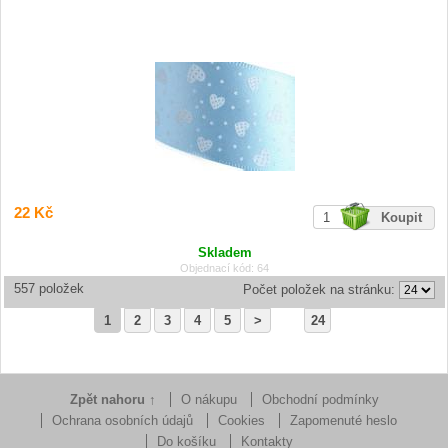
22 Kč
Skladem
Objednací kód: 64
557 položek
Počet položek na stránku:
1
2
3
4
5
>
24
Zpět nahoru ↑
O nákupu
Obchodní podmínky
Ochrana osobních údajů
Cookies
Zapomenuté heslo
Do košíku
Kontakty