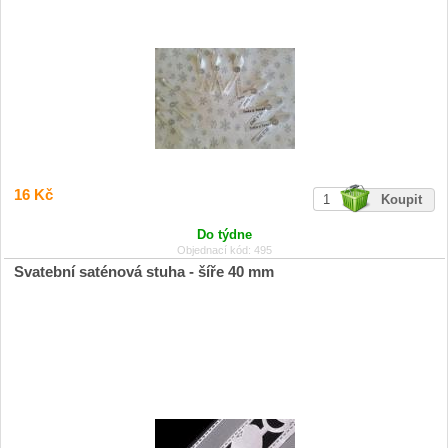
16 Kč
Do týdne
Objednací kód: 495
Svatební saténová stuha - šíře 40 mm