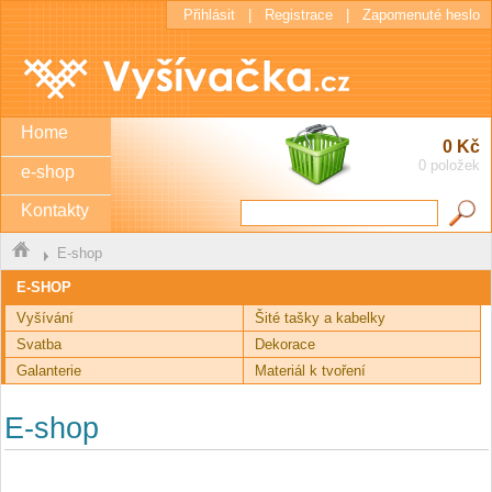
Přihlásit
|
Registrace
|
Zapomenuté heslo
Home
0 Kč
0 položek
e-shop
Kontakty
E-shop
E-SHOP
Vyšívání
Šité tašky a kabelky
Svatba
Dekorace
Galanterie
Materiál k tvoření
E-shop