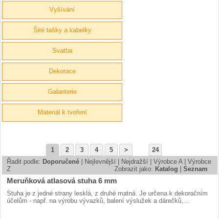
Vyšívání
Šité tašky a kabelky
Svatba
Dekorace
Galanterie
Materiál k tvoření
1
2
3
4
5
>
24
Řadit podle:
Doporučené
|
Nejlevnější
|
Nejdražší
|
Výrobce A
|
Výrobce
Z
Zobrazit jako:
Katalog
|
Seznam
Meruňková atlasová stuha 6 mm
Stuha je z jedné strany lesklá, z druhé matná. Je určena k dekoračním
účelům - např. na výrobu vývazků, balení výslužek a dárečků,...