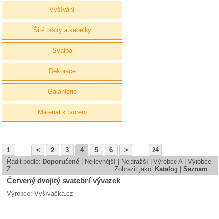
Vyšívání
Šité tašky a kabelky
Svatba
Dekorace
Galanterie
Materiál k tvoření
1
<
2
3
4
5
6
>
24
Řadit podle:
Doporučené
|
Nejlevnější
|
Nejdražší
|
Výrobce A
|
Výrobce
Z
Zobrazit jako:
Katalog
|
Seznam
Červený dvojitý svatební vývazek
Výrobce: Vyšívačka.cz