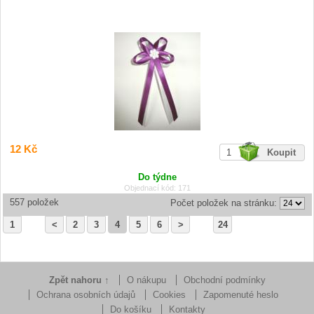
12 Kč
Do týdne
Objednací kód: 171
557 položek
Počet položek na stránku:
1
<
2
3
4
5
6
>
24
Zpět nahoru ↑
O nákupu
Obchodní podmínky
Ochrana osobních údajů
Cookies
Zapomenuté heslo
Do košíku
Kontakty