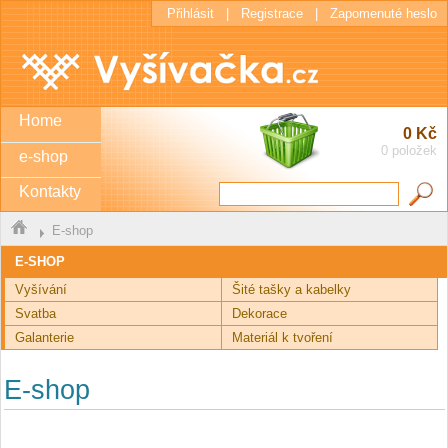
Přihlásit
|
Registrace
|
Zapomenuté heslo
Home
0 Kč
0 položek
e-shop
Kontakty
E-shop
E-SHOP
Vyšívání
Šité tašky a kabelky
Svatba
Dekorace
Galanterie
Materiál k tvoření
E-shop