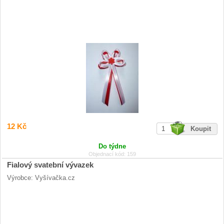
12 Kč
Do týdne
Objednací kód: 159
Fialový svatební vývazek
Výrobce: Vyšívačka.cz