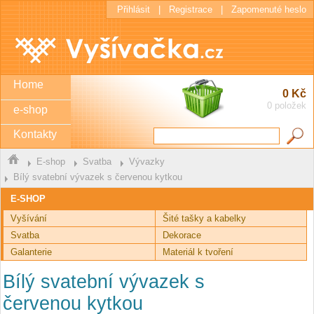
Přihlásit
|
Registrace
|
Zapomenuté heslo
Home
0 Kč
0 položek
e-shop
Kontakty
E-shop
Svatba
Vývazky
Bílý svatební vývazek s červenou kytkou
E-SHOP
Vyšívání
Šité tašky a kabelky
Svatba
Dekorace
Galanterie
Materiál k tvoření
Bílý svatební vývazek s
červenou kytkou